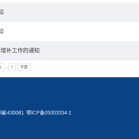
知
知
师增补工作的通知
...
5
7
下页
0081 鄂ICP备05003334-1