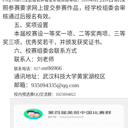
e.org.cn进行注册报名并接受参赛资格审核，2026年
照参赛要求网上提交参赛作品，经学校组委会审
核通过后报名有效。
五
、
奖项设置
本届校赛设一等奖一项、二等奖两项、三等
奖三项，
优秀奖若干，
并颁发获奖证书。
六
、
校
赛组委会联系方式
联系人：
刘
老师
96966
联系电话：
027-688
通讯地址：武汉科技大学黄家湖校区
邮箱：
935094335@qq.com
校内预选赛
QQ交流群：1025694022