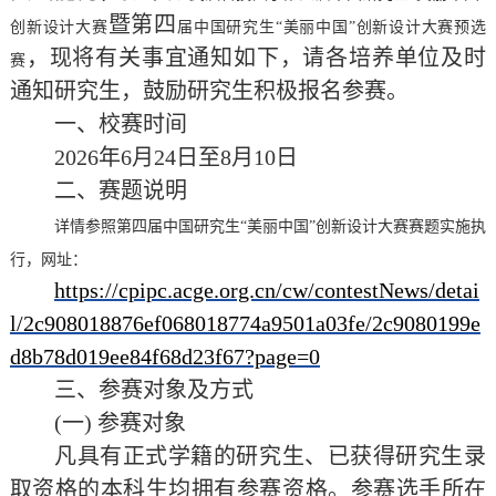
暨
第
四
创新设计大赛
届中国研究生
“美丽中国”创新设计大赛预选
，
现将有关事宜通知如下，请各
培养单位
及时
赛
通知研究生，鼓励研究生积极报名参赛。
一、校赛时间
202
6
年
6
月
24
日至
8
月
10
日
二、赛题说明
详情参照第四届中国研究生
“美丽中国”创新设计大赛赛题实施执
行，网址：
https://cpipc.acge.org.cn/cw/contestNews/detai
l/2c908018876ef068018774a9501a03fe/2c9080199e
d8b78d019ee84f68d23f67?page=0
三、
参赛对象及方式
(一)
参赛对象
凡具有正式学籍的研究生、已获得研究生录
取资格的本科生均拥有参赛资格。参赛选手所在