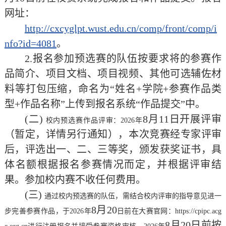
网址：
http://cxcyglpt.wust.edu.cn/comp/front/comp/i
nfo?id=4081
。
2.报名参加预选赛的队伍按要求将的参赛作
品简介、项目文档、项目视频、其他可选辅佐材
料等打包压缩，命名为“姓名+学院+参赛作品类
型+作品名称”上传到报名系统“作品提交”中。
(二)
8
月
11
日开展评审
校内预选赛作品评审：
2026年
（暂定，详情另行通知），本次竞赛经专家评审
后，评选出一、二、三等奖，颁发获奖证书，具
体名额根据报名参赛情况而定，并根据评审结
果。参加校内赛不收任何费用。
(三)
通过校内预选赛的队伍，需结合校内评审的指导意见进一
8
月
20
步完善参赛作品，于
2026年
日前在大赛官网：
https://cpipc.acg
8
月
20
日前按