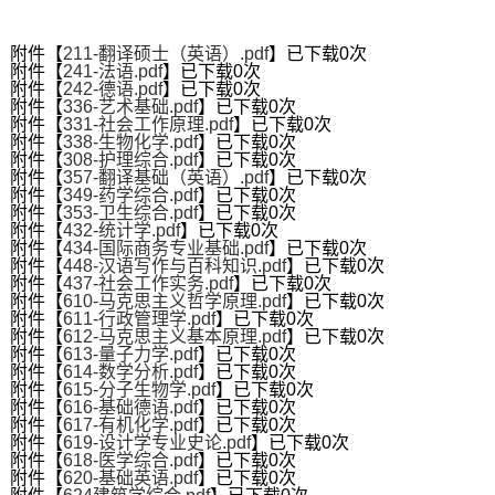
第 1 页
附件【
211-翻译硕士（英语）.pdf
】已下载
0
次
附件【
241-法语.pdf
】已下载
0
次
附件【
242-德语.pdf
】已下载
0
次
附件【
336-艺术基础.pdf
】已下载
0
次
附件【
331-社会工作原理.pdf
】已下载
0
次
附件【
338-生物化学.pdf
】已下载
0
次
附件【
308-护理综合.pdf
】已下载
0
次
附件【
357-翻译基础（英语）.pdf
】已下载
0
次
附件【
349-药学综合.pdf
】已下载
0
次
附件【
353-卫生综合.pdf
】已下载
0
次
附件【
432-统计学.pdf
】已下载
0
次
附件【
434-国际商务专业基础.pdf
】已下载
0
次
附件【
448-汉语写作与百科知识.pdf
】已下载
0
次
附件【
437-社会工作实务.pdf
】已下载
0
次
附件【
610-马克思主义哲学原理.pdf
】已下载
0
次
附件【
611-行政管理学.pdf
】已下载
0
次
附件【
612-马克思主义基本原理.pdf
】已下载
0
次
附件【
613-量子力学.pdf
】已下载
0
次
附件【
614-数学分析.pdf
】已下载
0
次
附件【
615-分子生物学.pdf
】已下载
0
次
附件【
616-基础德语.pdf
】已下载
0
次
附件【
617-有机化学.pdf
】已下载
0
次
附件【
619-设计学专业史论.pdf
】已下载
0
次
附件【
618-医学综合.pdf
】已下载
0
次
附件【
620-基础英语.pdf
】已下载
0
次