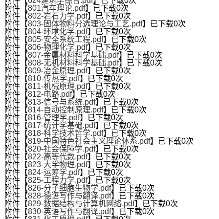
附件【
624建筑学综合.pdf
】已下载
0
次
附件【
801汽车理论.pdf
】已下载
0
次
附件【
802-岩石力学.pdf
】已下载
0
次
附件【
803-固体物料分选理论与工艺.pdf
】已下载
0
次
附件【
804-环境化学.pdf
】已下载
0
次
附件【
805-安全系统工程.pdf
】已下载
0
次
附件【
806-物理化学.pdf
】已下载
0
次
附件【
807-金属材料科学基础.pdf
】已下载
0
次
附件【
808-无机材料科学基础.pdf
】已下载
0
次
附件【
809-冶金原理.pdf
】已下载
0
次
附件【
810-传热学.pdf
】已下载
0
次
附件【
811-机械原理.pdf
】已下载
0
次
附件【
812-电路.pdf
】已下载
0
次
第 2 页
附件【
813-信号与系统.pdf
】已下载
0
次
附件【
814-自动控制原理.pdf
】已下载
0
次
附件【
816-管理学.pdf
】已下载
0
次
附件【
817-统计学基础.pdf
】已下载
0
次
附件【
818-科学技术哲学.pdf
】已下载
0
次
附件【
819-中国特色社会主义理论体系.pdf
】已下载
0
次
附件【
820-社会保障学.pdf
】已下载
0
次
附件【
822-高等代数.pdf
】已下载
0
次
附件【
823-大学物理.pdf
】已下载
0
次
附件【
824-运筹学.pdf
】已下载
0
次
附件【
825-工程力学.pdf
】已下载
0
次
附件【
826-分子细胞生物学.pdf
】已下载
0
次
附件【
828-德语写作与翻译.pdf
】已下载
0
次
附件【
829-数据结构与计算机网络.pdf
】已下载
0
次
附件【
830-英语写作与翻译.pdf
】已下载
0
次