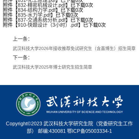
附件【
831-化工原理.pdf
】已下载
0
次
附件【
832-精密机械设计.pdf
】已下载
0
次
附件【
834-结构力学.pdf
】已下载
0
次
附件【
835-水力学.pdf
】已下载
0
次
附件【
837-交通系统分析.pdf
】已下载
0
次
附件【
910-快题设计（3小时）.pdf
】已下载
0
次
上一条：
武汉科技大学2026年接收推荐免试研究生（含直博生）招生简章
下一条：
武汉科技大学2025年博士研究生招生简章
第 3 页
Copyright©2023 武汉科技大学研究生院（党委研究生工作
部） 邮编:430081 鄂ICP备05003334-1